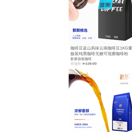
咖啡豆蓝山风味云南咖啡豆1KG
贩装纯黑咖啡无糖可现磨咖啡粉
新寨袋装咖啡
市场价:
￥126.00