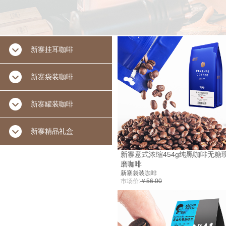
新寨挂耳咖啡
新寨袋装咖啡
新寨罐装咖啡
新寨精品礼盒
新寨意式浓缩454g纯黑咖啡无糖
磨咖啡
新寨袋装咖啡
市场价:
￥56.00